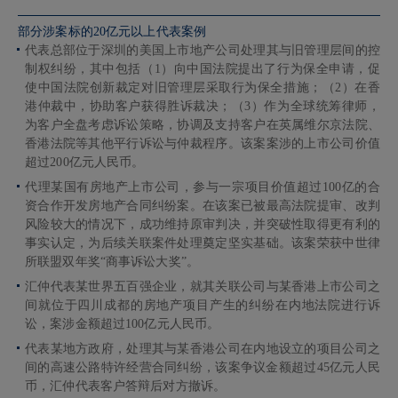
部分涉案标的20亿元以上代表案例
代表总部位于深圳的美国上市地产公司处理其与旧管理层间的控
制权纠纷，其中包括（1）向中国法院提出了行为保全申请，促
使中国法院创新裁定对旧管理层采取行为保全措施；（2）在香
港仲裁中，协助客户获得胜诉裁决；（3）作为全球统筹律师，
为客户全盘考虑诉讼策略，协调及支持客户在英属维尔京法院、
香港法院等其他平行诉讼与仲裁程序。该案案涉的上市公司价值
超过200亿元人民币。
代理某国有房地产上市公司，参与一宗项目价值超过100亿的合
资合作开发房地产合同纠纷案。在该案已被最高法院提审、改判
风险较大的情况下，成功维持原审判决，并突破性取得更有利的
事实认定，为后续关联案件处理奠定坚实基础。该案荣获中世律
所联盟双年奖“商事诉讼大奖”。
汇仲代表某世界五百强企业，就其关联公司与某香港上市公司之
间就位于四川成都的房地产项目产生的纠纷在内地法院进行诉
讼，案涉金额超过100亿元人民币。
代表某地方政府，处理其与某香港公司在内地设立的项目公司之
间的高速公路特许经营合同纠纷，该案争议金额超过45亿元人民
币，汇仲代表客户答辩后对方撤诉。