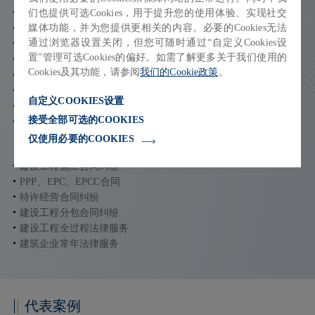
们也提供可选Cookies，用于提升您的使用体验、实现社交
租赁合同纠纷
媒体功能，并为您提供更相关的内容。必要的Cookies无法
酒店管理协议纠纷
通过浏览器设置关闭，但您可随时通过“自定义Cookies设
房地产融资、借贷纠纷
置”管理可选Cookies的偏好。如需了解更多关于我们使用的
房地产企业破产重整纠纷
Cookies及其功能，请参阅
我们的Cookie政策
。
房地产商标行政诉讼
房地产开发企业常年法律服务
自定义COOKIES设置
房地产并购
接受全部可选的COOKIES
房地产资产和股权收购、回购、转让纠纷
仅使用必要的COOKIES
建筑工程领域服务内容
建设工程施工合同纠纷
PPP、EPC、EPCC合同
特许经营合同纠纷
建设工程分包合同纠纷
建设工程全过程法律服务
建筑企业常年法律服务
代表案例