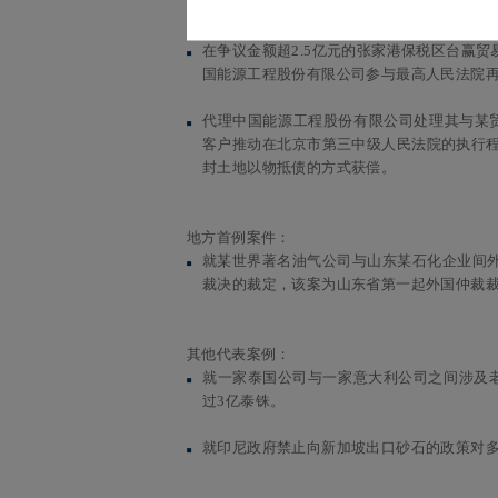
公司买卖合同纠纷一案中，代表再审被申请
在争议金额超2.5亿元的张家港保税区台赢
国能源工程股份有限公司参与最高人民法院
代理中国能源工程股份有限公司处理其与某
客户推动在北京市第三中级人民法院的执行程
封土地以物抵债的方式获偿。
地方首例案件：
就某世界著名油气公司与山东某石化企业间
裁决的裁定，该案为山东省第一起外国仲裁
其他代表案例：
就一家泰国公司与一家意大利公司之间涉及老
过3亿泰铢。
就印尼政府禁止向新加坡出口砂石的政策对