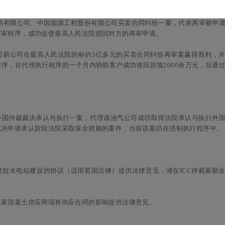
人中海油销售湖北有限公司应诉，促使最高院裁定驳回申请人的再审申请。
贸易有限公司、中国能源工程股份有限公司买卖合同纠纷一案，代表再审被申
再审程序，成功促使最高人民法院驳回对方的再审申请。
贸易公司在最高人民法院的标的3亿多元的买卖合同纠纷再审案赢得胜利，
序，在代理执行程序的一个月内协助客户成功收回款项2000余万元，后通
外国仲裁裁决承认与执行一案，代理该油气公司成功取得法院承认与执行外
裁决申请承认阶段法院采取保全措施的案件，当前该案仍在强制执行程序中。
挝水电站建设的协议（适用英国法律）提供法律意见，潜在ICC仲裁索赔
多家混凝土供应商现有供应合同的影响提供法律意见。