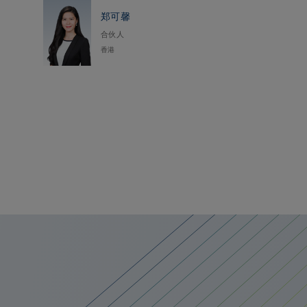
郑可馨
合伙人
香港