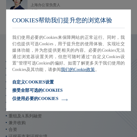
上海办公室负责人
上海
COOKIES帮助我们提升您的浏览体验
我们使用必要的Cookies来保障网站的正常运行。同时，我
们也提供可选Cookies，用于提升您的使用体验、实现社交
服务内容
媒体功能，并为您提供更相关的内容。必要的Cookies无法
通过浏览器设置关闭，但您可随时通过“自定义Cookies设
分销协议纠纷
置”管理可选Cookies的偏好。如需了解更多关于我们使用的
经销协议纠纷
Cookies及其功能，请参阅
我们的Cookie政策
。
医药企业合资协议纠纷
自定义COOKIES设置
增资协议纠纷
专利侵权纠纷
接受全部可选的COOKIES
商业秘密侵权及不正当竞争纠纷案
仅使用必要的COOKIES
专利行政诉讼
技术合同纠纷
重组及A系列融资
兼并收购
合资
证据开市和证据出境