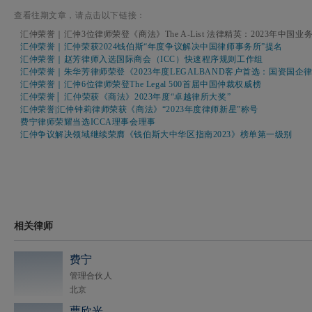
查看往期文章，请点击以下链接：
汇仲荣誉｜汇仲3位律师荣登《商法》The A-List 法律精英：2023年中国
汇仲荣誉｜汇仲荣获2024钱伯斯“年度争议解决中国律师事务所”提名
汇仲荣誉｜赵芳律师入选国际商会（ICC）快速程序规则工作组
汇仲荣誉｜朱华芳律师荣登《2023年度LEGALBAND客户首选：国资国企律
汇仲荣誉｜汇仲6位律师荣登The Legal 500首届中国仲裁权威榜
汇仲荣誉│ 汇仲荣获《商法》2023年度“卓越律所大奖”
汇仲荣誉|汇仲钟莉律师荣获《商法》“2023年度律师新星”称号
费宁律师荣耀当选ICCA理事会理事
汇仲争议解决领域继续荣膺《钱伯斯大中华区指南2023》榜单第一级别
相关律师
费宁
管理合伙人
北京
曹欣光