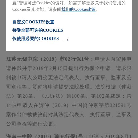
置”管理可选Cookies的偏好。如需了解更多关于我们使用的
外出租。2019年8月14日，贸仲将保全申请书等材料提
Cookies及其功能，请参阅
我们的Cookie政策
。
交法院。法院根据《仲裁法》第28条、《民诉法》第1
自定义COOKIES设置
00条、第102条等规定，裁定：（1）查封、扣押或冻
接受全部可选的COOKIES
结被申请人价值300万元的财产；（2）禁止被申请人
仅使用必要的COOKIES
对申请人所承租的租赁区域再次对外出租。
江苏无锡中院（2019）苏02行保1号：
申请人向贸仲申
请仲裁并于2019年2月15日提出行为保全申请，请求限
制被申请人公司变更法定代表人、执行董事、监事及公
司章程等，贸仲将申请提交法院处理。法院根据《仲裁
法》第28条、《民诉法》第100条、第102条裁定：禁
止被申请人在贸仲（2019）中国贸仲京字第021591号
案作出仲裁裁决前对其法定代表人、执行董事、监事及
公司章程等进行变更。
海南一中院（2019）琼96行保1号：
申请人2019年8月1