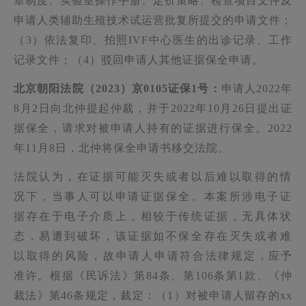
章制度、实验室操作手册、定价策略、检查项目文件及
申请人类辅助生殖技术试运营批复所提交的申请文件；
（
3
）依法复印、拍照
IVF
中心医生的出诊记录、工作
记录文件；（
4
）驳回申请人其他证据保全申请。
北京朝阳法院（
2023
）京
0105
证保
1
号：
申请人
2022
年
8
月
2
日向北仲提起仲裁，并于
2022
年
10
月
26
日提出证
据保全，请求对被申请人持有的证据进行保全。
2022
年
11
月
8
日，北仲将保全申请书移交法院。
法院认为，在证据可能灭失或者以后难以取得的情
况下，当事人可以申请证据保全。本案所涉电子证
据存在于电子介质上，相较于传统证据，无具体状
态，易遭到破坏，该证据如不保全存在灭失或者难
以取得的风险，故申请人申请符合法律规定，应予
准许。根据《民诉法》第
84
条、第
106
条第
1
款、《仲
裁法》第
46
条规定，裁定：（
1
）对被申请人留存的
xx