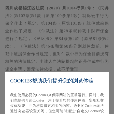
四川成都锦江区法院（2020）川0104行保1号：
《民诉
法》第103条第1款（原第100条第1款）就诉讼中行为
保全作出了规定、第104条（原第101条）就仲裁前保
全作出了规定，《仲裁法》第28条就仲裁中财产保全
进行了规定，《民诉法》第84条第2款（原第81条第2
款）、《仲裁法》第46条和第68条分别就仲裁前、仲
裁中证据保全作出规定，但对仲裁中行为保全目前没有
相关的法律规定。申请人向法院提起的正是仲裁中行为
保全申请，因无法律依据，故不予受理。
【支持案例】
COOKIES帮助我们提升您的浏览体验
北京一中院（2019）京01财保168号：
申请人2019年8
我们使用必要的Cookies来保障网站的正常运行。同时，我
月12日向贸仲申请财产保全及行为保全，请求：（1）
们也提供可选Cookies，用于提升您的使用体验、实现社交
查封、扣押或冻结被申请人价值300万元的财产；
媒体功能，并为您提供更相关的内容。必要的Cookies无法
通过浏览器设置关闭，但您可随时通过“自定义Cookies设
（2）禁止被申请人对申请人所承租的租赁区域再次对