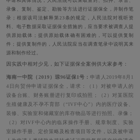
申请和具体情况，人民法院可以采取查封、扣押、录音、
录像、复制、鉴定、勘验等方法进行证据保全，并制作笔
录；根据该司法解释第23条的规定，人民法院对视听资
料、电子数据采取证据保全措施的，应当要求被调查人提
供原始载体；提供原始载体确有困难的，可以提供复制
件；提供复制件的，人民法院应当在调查笔录中说明其来
源和制作经过。
因实践中相对少见，如下证据保全案例供大家参考：
海南一中院（
2019
）琼
96
证保
1
号：
申请人
2019
年
8
月
1
4
日向贸仲申请证据保全，请求：（
1
）对被申请人的
设备台账、财务账册进行复印或拍照；（
2
）对某医院
生殖健康及不孕不育部（“
IVF
中心”）内的医疗设备、
装修、实验室和储藏室的库存物品等进行拍照、录像；
（
2
）对
IVF
中心内的临床操作手册、规章制度、实验
室操作手册、定价策略及检查项目等文件，以及被申请