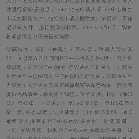
人为申请人类辅助生殖技术试运营批复所提交的申请文
件进行复印或拍照；（
4
）对被申请人或
IVF
中心医生
出诊的相关文件，包括被申请人医生的出诊记录、工作
记录等文件，进行复印或拍照。
2019
年
9
月
6
日，贸仲
将证据保全申请书提交法院。
法院认为，根据《仲裁法》第
46
条，申请人请求复
印、拍照双方合作期间
IVF
中心相关文件材料，符合法
律规定；关于
IVF
中心的医疗设备的证据保全，法院在
财产保全中已经查封
IVF
中心的医疗设备，证据保全不
再重复；关于保全实验室和储藏室的库存物品，因没有
提供物品清单，标的物不明确，不予支持。根据《仲裁
法》第
46
条、《民诉法》第
81
条第
1
款、第
100
条第
1
款、第
102
条规定，法院裁定：（
1
）依法复印、拍照
被申请人持有的
IVF
中心的设备台账、财务账册；
（
2
）依法复印、拍照
IVF
中心内的临床操作手册、规