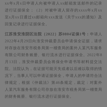
xx
年
x
月
x
日申请人向被申请人
xx
邮箱发送邮件的记录
进行证据保全；（
2
）对被申请人留存的
xxxx
年
x
月
xx
至
x
月
xx
日通过
xx
邮箱向
xxx
发送《关于
xxx
的通知》及
回复记录进行证据保全。
江苏淮安淮阴区法院（
2022
）苏
0804
证保
1
号：
申请人
2022
年
4
月
29
日向淮安仲裁委员会申请保全证据，请求
对存放在淮安市税务局第一稽查局的案外人某汽车服务
有限公司财务账册、银行流水进行证据保全。
2022
年
8
月
13
日，淮安仲裁委员会将保全申请书等材料提交法
院。法院认为，在证据可能灭失或者以后难以取得的情
况下，当事人可以申请证据保全，申请人的申请符合法
律规定，根据《仲裁法》第
46
条规定，裁定：对案外
人某汽车服务有限公司存放在淮安市税务局第一稽查局
的财务账册、银行流水进行证据保全。