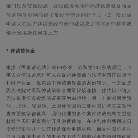
铺门锁及安保设施、毁损或搬离商铺内装饰装修及商品
等财物等影响商铺正常经营使用的行为；（2）禁止被
申请人在双方纠纷未经有效
仲裁裁决之前将商铺整体或
部分出租给任何第三方。
3.仲裁前保全
根据《民事诉讼法》第84条第二款和第104条的规定，当
事人在情况紧急时可以在提起仲裁前向法院申请证据保全
和财产保全，但实践中仲裁前保全的案例较少。一方面是
因为法院对采取仲裁前保全通常比较谨慎，往往以申请人
无法提供情况紧急的证据等为由拒绝；另一方面是因为贸
仲、北仲、深国仲、上国仲等国内主要仲裁机构在立案审
查方面效率都很高，我们代理的多个案件仲裁机构在提交
材料当天即审查完毕开具缴费通知、在收到仲裁费用次日
便受理案件并向法院转递保全申请材料，而且仲裁机构往
往可以根据申请人的申请在向法院转递保全申请材料的同