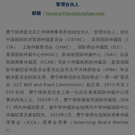
管理合伙人
纽约公约概况简介
[15]
邵晏清：《
》。
邮箱：
feining@huizhonglaw.com
[16]
China Global Investment Tracker,
Better but Not Well: China’s Global
Investment Needs More Fuel
, 2024.
费宁律师是北京汇仲律师事务所创始合伙人、管理合伙人，担任
[17]荆门仲裁委员会：
“中国企业海外仲裁十案九败”
http://www.jmac.org.c
n/a/jingmenzhongcaiwei/zhongcaidongtai/18.html
，访问时间：
2024
年
12
月
7
中国国际经济贸易仲裁委员会（CIETAC）、深圳国际仲裁院（S
日；人民网：“中企海外仲裁为何‘十案九败’？”
https://news.ifeng.com/c/7f
CIA）、上海仲裁委员会（SHAC）、国际商会仲裁院（ICC）、
aBcTIJ5lY
，访问时间：
2024
年
12
月
7
日。
香港国际仲裁中心(HKIAC)、新加坡国际仲裁中心（SIAC）以及
[18]姜丽丽：
“加快中国特色涉外仲裁人才培养步伐”，
http://epaper.legalda
韩国商事仲裁院（KCAB）等多个仲裁机构的仲裁员；是深圳国
ily.com.cn/fzrb/content/20210831/Articel10003GN.htm
，访问时间：
2024
年
12
月
7
日。
际仲裁院咨询委员会委员以及环太平洋律师协会（IPBA）争议
解决委员会的副主席。费宁律师还担任国际商会“一带一路”委员
会（ICC Belt and Road Commission）副主席。2013 年至 2
019 年间，费宁律师是历史上第一位出任香港国际仲裁中心理
事的内地人士。2023年1月，费宁律师被迪拜国际仲裁院（DIA
C）聘为仲裁院委员，被中华仲裁协会续聘为中华仲裁国际中心
仲裁院委员兼副院长。
2023年2月，费宁律师当选国际商事仲裁
理事会（ICCA）理事会理事（Governing Board Membe
r）。