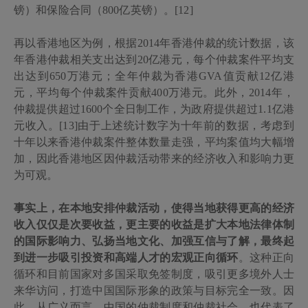
镑）和保险合同（
800
亿英镑）。[12]
再以香港地区为例，根据
2014
年香港仲裁的统计数据，该
年香港仲裁相关支出达到
20
亿港元，每个仲裁案件平均支
出达到
650
万港元；全年仲裁为香港
GVA
值贡献
12
亿港
元，平均每个仲裁案件贡献
400
万港元。此外，
2014
年，
仲裁提供超过
1600
个全日制工作，为政府提供超过
1.1
亿港
元收入。[13]
由于上述统计数字为十年前的数据，考虑到
十年以来香港仲裁案件整体数量走强，平均案值均大幅增
加，因此香港地区因仲裁活动带来的经济收入和影响力更
为可观。
事实上，在本地安排仲裁活动，使得当地获得更高的经济
收入仅仅是次要收益，更主要的收益是扩大本地法律体制
的国际影响力、弘扬当地文化、加强互信与了解，最终起
到进一步吸引投资和高端人才的宏观正向循环
。这种正向
循环和目前国家对多国采取免签制度，吸引更多境外人士
来华访问，打造中国国际形象的政策与目标完全一致。因
此，从广义而言，中国的仲裁制度和仲裁社会，也代表了