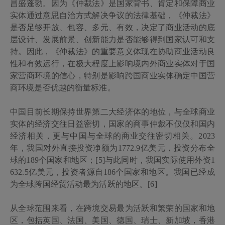
昌盛蓬勃。因为《仲裁法》是国家背书、肯定和保障商业
实体通过意思自治方式解决争议的法律基础，《仲裁法》
是否足够开放、包容、多元、有效，决定了商业活动的底
层设计、发展前景、创新能力是否能够得到国家认可和支
持。因此，《仲裁法》的重要意义体现在协助商业活动良
性和有效运行，在极大程度上影响境内外商业实体对于国
家营商环境的信心，特别是影响跨国商业实体确定中国营
商环境是否优越的衡量标准。
中国目前长期保持世界第二大经济体的地位，与全球商业
实体的经济交往日益密切，国家的商事仲裁不仅仅和国内
经济相关，更与中国与全球的商业交往密切相关。
2023
年，我国对外直接投资净额为
1772.9
亿美元，投资分布全
球的
189
个国家和地区；[5]与此同时，我国实际使用外资
1
632.5
亿美元，投资者源自
186
个国家和地区。我国已经成
为全球跨国经贸活动最为活跃的地区。[6]
从全球范围来看，在跨境交易最为活跃和繁荣的国家和地
区，包括英国、法国、美国、德国、瑞士、新加坡，香港