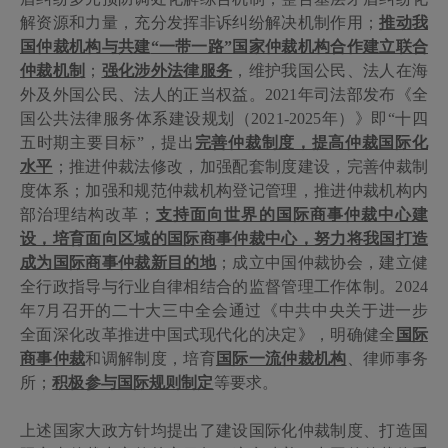
解资源和力量，充分发挥非诉纠纷解决机制作用；
推动我
国仲裁机构与共建
“一带一路”国家仲裁机构合作建立联合
仲裁机制
；
强化涉外法律服务
，维护我国公民、法人在海
外及外国公民、法人的正当权益。
2021
年司法部发布《全
国公共法律服务体系建设规划（
2021-2025
年）》即“十四
五时期主要目标”，提出
完善仲裁制度，提高仲裁国际化
水平
；推进仲裁法修改，加强配套制度建设，完善仲裁制
度体系；加强和规范仲裁机构登记管理，推进仲裁机构内
部治理结构改革；
支持面向世界的国际商事仲裁中心建
设，培育面向区域的国际商事仲裁中心，努力将我国打造
成为国际商事仲裁新目的地
；成立中国仲裁协会，建立健
全行政指导与行业自律相结合的监督管理工作体制。
2024
年
7
月召开的二十大三中全会通过《中共中央关于进一步
全面深化改革推进中国式现代化的决定》，明确健全
国际
商事仲裁
和调解制度，培育
国际一流仲裁机构
、律师事务
所；
积极参与国际规则制定
等要求。
上述国家大政方针均提出了建设国际化仲裁制度、打造国