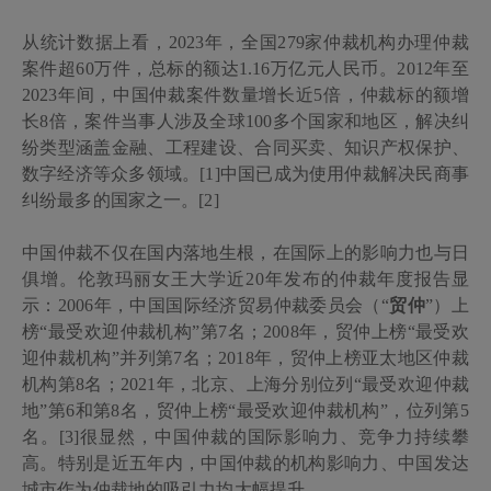
从统计数据上看，
2023
年，全国
279
家仲裁机构办理仲裁
案件超
60
万件，总标的额达
1.16
万亿元人民币。
2012
年至
2023
年间，中国仲裁案件数量增长近
5
倍，仲裁标的额增
长
8
倍，案件当事人涉及全球
100
多个国家和地区，解决纠
纷类型涵盖金融、工程建设、合同买卖、知识产权保护、
数字经济等众多领域。[1]
中国已成为使用仲裁解决民商事
纠纷最多的国家之一。[2]
中国仲裁不仅在国内落地生根，在国际上的影响力也与日
俱增。伦敦玛丽女王大学近
20
年发布的仲裁年度报告显
示：
2006
年，中国国际经济贸易仲裁委员会（“
贸仲
”）上
榜“最受欢迎仲裁机构”第
7
名；
2008
年，贸仲上榜“最受欢
迎仲裁机构”并列第
7
名；
2018
年，贸仲上榜亚太地区仲裁
机构第
8
名；
2021
年，北京、上海分别位列“最受欢迎仲裁
地”第
6
和第
8
名，贸仲上榜“最受欢迎仲裁机构”，位列第
5
名。[3]
很显然，中国仲裁的国际影响力、竞争力持续攀
高。特别是近五年内，中国仲裁的机构影响力、中国发达
城市作为仲裁地的吸引力均大幅提升。