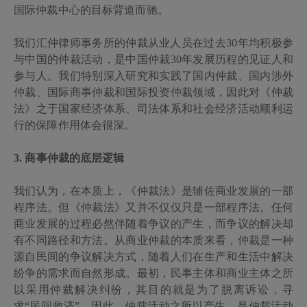
国际仲裁中心的目标背道而驰。
我们汇仲律师事务所的仲裁从业人员在过去
30
年均积极参
与中国的仲裁活动，是中国仲裁
30
年发展历程的见证人和
参与人。我们特别深入研究和实践了国内仲裁、国内涉外
仲裁、国际商事仲裁和国际投资仲裁领域，因此对《仲裁
法》之于国家经济体系、司法体系和社会经济活动顺利运
行的保障作用体会很深。
3.
商事仲裁的底层逻辑
我们认为，在本质上，《仲裁法》是辅佐商业发展的一部
程序法。但《仲裁法》又并不仅仅只是一部程序法。任何
商业发展的过程必然伴随着争议的产生，而争议的解决却
有不同路径和方法。从商业仲裁的本质来看，仲裁是一种
源自民间的争议解决方式，随着人们在生产和生活中解决
纷争的需求而自然形成。最初，民事主体和商业主体之所
以采用仲裁解决纠纷，其目的就是为了脱离诉讼，寻
求
“民间救济”。因此，仲裁活动之所以产生，是仲裁活动