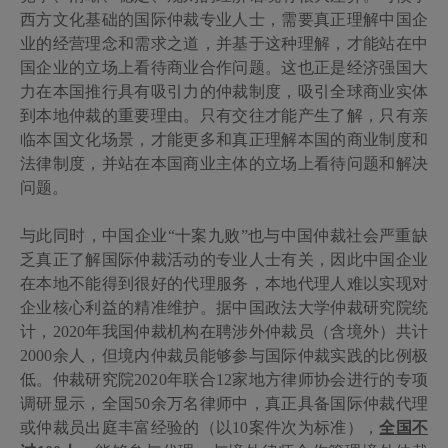
西方文化基础的国际仲裁专业人士，需要真正理解中国企
业的经营理念和需求之道，并基于这种理解，才能站在中
国企业的立场上看待商业合作问题。这也正是经济强国大
力在本国推行具有吸引力的仲裁制度，吸引全球商业实体
到本地仲裁的重要理由。只有交往才能产生了解，只有亲
临本国文化场景，才能更多和真正理解本国的商业制度和
法律制度，并站在本国商业主体的立场上看待问题和解决
问题。
与此同时，中国企业“十案九败”也与中国仲裁社会严重缺
乏真正了解国际仲裁活动的专业人士有关，因此中国企业
在本地不能得到很好的代理服务，本地代理人难以实现对
企业核心利益的精准维护。据中国政法大学仲裁研究院统
计，
2020
年我国仲裁机构在聘涉外仲裁员（含境外）共计
2000
余人，但境内仲裁员能够参与国际仲裁实践的比例极
低。仲裁研究院
2020
年联合
12
家地方律师协会进行的专项
调研显示，全国
50
余万名律师中，真正具备国际仲裁代理
或仲裁员出庭丰富经验的（以
10
案件次为标准），
全国不