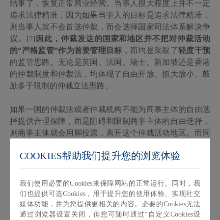
结事了，恢复正常商业经营。当事人很大程度上并不一定
追求法律精准，因为如果当事人的目标是追求法律精准，
则当事人就不会首选仲裁，而会选择国家司法体系解决争
议。[7]
因此，仲裁发达的国家和地区并不把对仲裁活动
的
“严格监管”作为首要管理目标
，而均是采取了
轻度干预
的监管思路。无论是英国、法国、瑞士、新加坡还是香港
的仲裁制度和仲裁法，均体现了自由开放、抓大放小、鼓
励多于限制的仲裁立法思路。
如果一国的仲裁法或者仲裁机构不能为商事主体的自由选
择提供合理保障，而是阻碍和限制商事主体的自由选择，
则商事主体就会用脚投票，离开这个仲裁活动地区。而同
样，如果一国的仲裁法或者仲裁机构不能为仲裁活动的真
COOKIES帮助我们提升您的浏览体验
正主持人仲裁员提供足够保障，则高水平的仲裁专业人士
也会避免前往这些仲裁地区参与仲裁活动。
我们使用必要的Cookies来保障网站的正常运行。同时，我
这是因为，仲裁员提供的争议解决本质上是一种服务，因
们也提供可选Cookies，用于提升您的使用体验、实现社交
此仲裁员需要就工作收费。具有竞争力的收费模式将培养
媒体功能，并为您提供更相关的内容。必要的Cookies无法
通过浏览器设置关闭，但您可随时通过“自定义Cookies设
和塑造有能力精细化工作的仲裁专业人士。但是，如果将