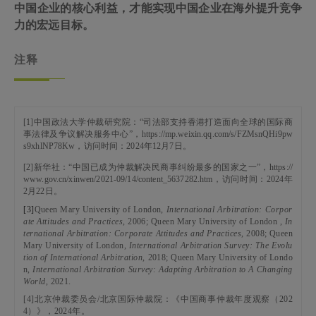
中国企业的核心利益，才能实现中国企业在海外提升竞争
力的宏远目标。
注释
[1]中国政法大学仲裁研究院：“司法部支持香港打造面向全球的国际商
事法律及争议解决服务中心”，
https:/
/
mp.weixin.qq.com/s/FZMsnQHi9pw
s9xhlNP78Kw
，访问时间：
2024
年
12
月
7
日。
[2]
新华社：“中国已成为仲裁解决民商事纠纷最多的国家之一”，
https://
www.gov.cn/xinwen/2021-09/14/content_5637282.htm
，访问时间：
2024
年
2
月
22
日。
[3]
Queen Mary University of London,
International Arbitration: Corpor
ate Attitudes and Practices
, 2006; Queen Mary University of London ,
In
ternational Arbitration: Corporate Attitudes and Practices
, 2008; Queen
Mary University of London,
International Arbitration Survey: The Evolu
tion of International Arbitration,
2018; Queen Mary University of Londo
n,
International Arbitration Survey: Adapting Arbitration to A Changing
World
, 2021.
[4]
北京仲裁委员会/北京国际仲裁院：《中国商事仲裁年度观察（202
4）》，2024年。