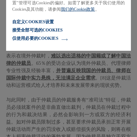
置”管理可选Cookies的偏好。如需了解更多关于我们使用的
仲裁专业活动变为公益活动、市场开发活动，则无益于培
Cookies及其功能，请参阅
我们的Cookie政策
。
养具有国际视野、拥有高度专业能力和能够提供符合国际
要求细致工作的仲裁员。
2021
年，中国政法大学仲裁研究
自定义COOKIES设置
院在对国资委推荐的
100
余家“走出去”的大型国企调研时
接受全部可选的COOKIES
发现，企业在涉外业务中
90
％以上选择仲裁作为纠纷解决
仅使用必要的COOKIES
方式；但与外方订立合同时，
外方
100
％不愿选择中国仲
裁
，并实际
80
％以上约定了境外仲裁条款。
65
％受访企业
表示在境外仲裁时，
难以选出适格的中国籍或了解中国法
律的仲裁员
。
65
％的受访企业认为境外仲裁员、代理律师
专业性强及经验丰富，
并普遍反映我国的仲裁员、律师在
国际仲裁中实力悬殊，无法满足企业需求
。[8]
这是仲裁活
动和运营模式给人才培养和未来发展带来的现状劣势。
与此同时，由于仲裁员的仲裁服务有
“准司法”特征，仲裁
员必须就案件的是非曲直做出裁判，仲裁员在仲裁过程中
的行为和裁决结果，必然会影响到一方或双方的经济利
益。如对仲裁员限制过多，甚至要求仲裁员承担正常开展
仲裁活动而产生的罚没收入或赔偿损失的风险，则将在根
本上损害仲裁活动的蓬勃发展。因为仲裁员是独立于双方