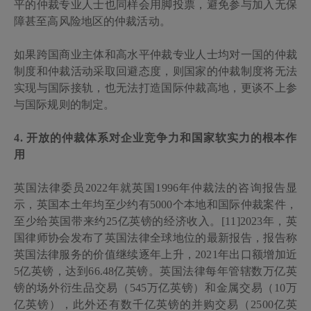
平的仲裁专业人士也同样会用脚投票，避免参与加入无保
障甚至高风险地区的仲裁活动。
如果跨国商业主体和高水平仲裁专业人士均对一国的仲裁
制度和仲裁活动采取回避态度，则国家的仲裁制度将无法
实现与国际接轨，也无法打造国际仲裁高地，更谈不上参
与国际规则的制定。
4.
开放的仲裁体系对企业竞争力和国家软实力的根本作
用
英国法律委员
2022
年就英国
1996
年仲裁法的咨询报告显
示，英国本土年均至少约有
5000
个本地和国际仲裁案件，
至少给英国带来约
25
亿英镑的经济收入。[11]
2023
年，英
国律师协会发布了英国法律全球地位的最新报告，报告称
英国法律服务的价值继续逐年上升，
2021
年出口额增加近
5
亿英镑，达到
66.48
亿英镑。英国法律每年管辖数万亿英
镑的场外衍生品交易（
545
万亿英镑）和金属交易（
10
万
亿英镑），此外还有数千亿英镑的并购交易（
2500
亿英