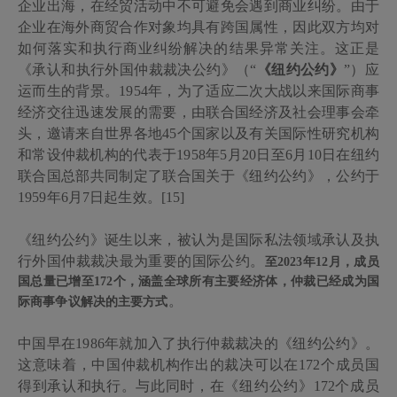
企业出海，在经贸活动中不可避免会遇到商业纠纷。由于
企业在海外商贸合作对象均具有跨国属性，因此双方均对
如何落实和执行商业纠纷解决的结果异常关注。这正是
《承认和执行外国仲裁裁决公约》（
“
《纽约公约》
”）应
运而生的背景。
1954
年，为了适应二次大战以来国际商事
经济交往迅速发展的需要，由联合国经济及社会理事会牵
头，邀请来自世界各地
45
个国家以及有关国际性研究机构
和常设仲裁机构的代表于
1958
年
5
月
20
日至
6
月
10
日在纽约
联合国总部共同制定了联合国关于《纽约公约》，公约于
1959
年
6
月
7
日起生效。[15]
《纽约公约》
诞生以来，
被认为是国际私法领域承认及执
行外国仲裁裁决最为重要的国际公约。
至
2023
年
12
月，成员
国总量已增至
172
个，涵盖全球所有主要经济体，仲裁已经成为国
。
际商事争议解决的主要方式
中国早在
1986
年就加入了执行仲裁裁决的《纽约公约》。
这意味着，中国仲裁机构作出的裁决可以在
172
个成员国
得到承认和执行。与此同时，在《纽约公约》
172
个成员