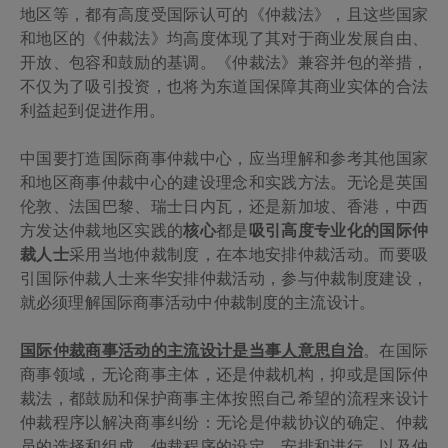
地区等，都有高度受国际认可的《仲裁法》，且这些国家
和地区的《仲裁法》均高度体现了其对于商业发展自由、
开放、包容和鼓励的基调。《仲裁法》兼容并包的举措，
不仅为了吸引投资，也将为东道国保障其商业实体的合法
利益起到促进作用。
中国要打造国际商事仲裁中心，应当理解和参考其他国家
和地区商事仲裁中心的建设理念和实践方法。无论是英国
伦敦、法国巴黎、瑞士日内瓦，还是新加坡、香港，中西
方发达仲裁地区实践的
核心
都是
吸引高度专业化的国际仲
裁人士
采用当地仲裁制度，在本地安排仲裁活动。而要吸
引国际仲裁人士来华安排仲裁活动，参与仲裁制度建设，
就必须理解国际商事活动中仲裁制度的主流设计。
国际仲裁商事活动的主流设计是当事人意思自治
。在国际
商事领域，无论商事主体，还是仲裁机构，抑或是国际仲
裁法，都鼓励和保护商事主体按照自己希望的流程来设计
仲裁程序以解决商事纠纷：无论是仲裁协议的确定、仲裁
员的选择和组成、仲裁程序的设定、安排和进行，以及仲