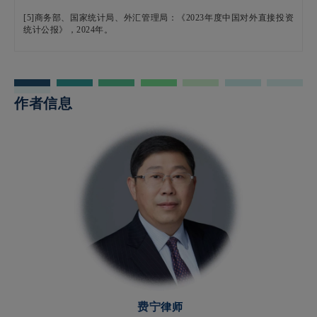
[5]商务部、国家统计局、外汇管理局：《2023年度中国对外直接投资
统计公报》，2024年。
[6]商务部：《中国外资统计公报》，2024年。
[7]北京仲裁委员会/北京国际仲裁院：《中国商事仲裁年度观察（202
4）》，2024年。
作者信息
[8]姜丽丽：“加快中国特色涉外仲裁人才培养步伐”，
http://epaper.legaldail
y.com.cn/fzrb/content/20210831/Articel10003GN.htm
，访问时间：
2024
年
1
2
月
7
日。
[9]北京仲裁委员会/北京国际仲裁院：《中国商事仲裁年度观察（202
4）》，2024年。
[10]
英国法律委员会：《
1996
年仲裁法回顾——咨询报告》，
2022
年。
[11]
英国法律委员会：《
1996
年仲裁法回顾——咨询报告》，
2022
年。
[12]
英国律协：《英国法的全球地位——
2023
年国际数据洞察报
告》，
2023
年。
[13]
香港贸易发展局：《加强香港作为亚太地区主要国际仲裁中心的
地位》，
2016
年。
费宁
律师
[14]
艾伦雷德芬：《国际商事仲裁法律与实践》。