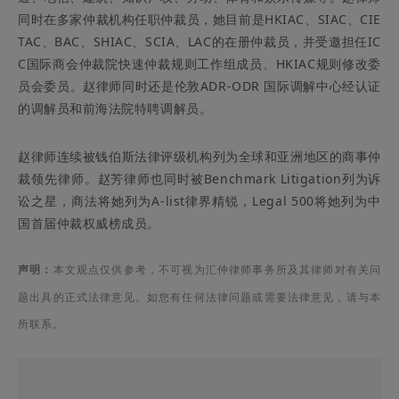
同时在多家仲裁机构任职仲裁员，她目前是HKIAC、SIAC、CIE
TAC、BAC、SHIAC、SCIA、LAC的在册仲裁员，并受邀担任IC
C国际商会仲裁院快速仲裁规则工作组成员、HKIAC规则修改委
员会委员。赵律师同时还是伦敦ADR-ODR 国际调解中心经认证
的调解员和前海法院特聘调解员。
赵律师连续被钱伯斯法律评级机构列为全球和亚洲地区的商事仲
裁领先律师。赵芳律师也同时被Benchmark Litigation列为诉
讼之星，商法将她列为A-list律界精锐，Legal 500将她列为中
国首届仲裁权威榜成员。
声明
：
本文观点仅供参考，不可视为汇仲律师事务所及其律师对有关问
题出具的正式法律意见。如您有任何法律问题或需要法律意见，请与本
所联系。