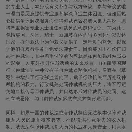
的专业人士，本身没有义务参与双方争议，参与争议的唯
一理由是愿意提供专业服务解决商业主体困境。但如因热
心提供争议解决服务而使得仲裁员容易卷入更大纠纷，则
将严重损害专业人士担任仲裁员的意愿和信心。[9]
为此，
包括英国、法国、瑞士、新加坡在内的很多国际仲裁发达
国家，在仲裁法中为仲裁员提供了一定程度的豁免，以保
护他们在履行职务时免受法律责任。目前英国正在修订
19
96
年仲裁法，其中着重讨论的内容就是如何加强对仲裁员
的豁免，以更好提升仲裁活动的未来发展。[10]
而我国现
行《仲裁法》中并没有任何仲裁员豁免机制，反而在《草
案》中增加了行政强监管内容，赋予行政机关严厉处罚仲
裁机构的权力。行政机关处罚仲裁机构的压力，将不可避
免地直接传导至仲裁员，并自然形成对仲裁员的处罚。这
种立法思路，与目前仲裁实践的主流方向背道而驰。
同样，如果一国的仲裁法或者仲裁制度无法根本保障仲裁
服务人员的服务根本要求，不能提供有竞争力的收入机
制、或无法保障仲裁服务人员的执业和人身安全，则高水