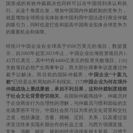
国形成的有效仲裁裁决也同样可以在中国得到承认和执
行。从这个角度出发，增加中国国内仲裁机制的竞争力，
就是增加全球商业实体前来中国利用中国法进行商业仲裁
的吸引力，同时也是打造和提高中国商业实体全球竞争力
的重要机会和保障。
经统计中国企业在全球高于
9500
万美元的项目，数据显
示，自
2005
年起至
2023
年止，中国企业出海投资项目共
1.
43
万亿美元，其中约有
4400
亿美元的投资失败项目。[16]
失败项目必然产生商事争议，而大部分商事争议是通过仲
裁予以解决。而目前的国际仲裁界，
中国企业
“十案九
败”
已经是众所周知的不利现实。[17]
中国企业为何在境外
仲裁战场上屡战屡败，承担不利后果，这和仲裁制度植根
于社会文化背景密切相关
。在国际仲裁商战中，仲裁员对
于企业商业行为合理性的理解，与仲裁员习惯和面临的文
化场景密不可分。中国社会所习以为常的文化背景和交往
之道，包括谦逊、含蓄、模糊、迂回、关系，以及通过追
求灵活性来实现长期合作的长远之道，与西方强调直接、
竞争、清晰、稳定、规则的经济语境有很大差异。习惯于