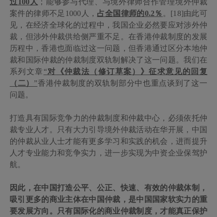
过
100
人
；能够参与代理、与境外律师合作管理境外仲裁
案件的律师不足
1000
人，
占全国律师的
0.2
％
。[18]由此可
见，在经济全球化的过程中，我国企业必然要应对涉外仲
裁，但涉外仲裁供给侧严重不足。在香港仲裁制度的发展
历程中，香港也面临过这一问题，但香港通过区分本地仲
裁和国际仲裁的仲裁制度双轨制解决了这一问题。我们在
系列文章
“
对
《仲裁法（修订草案）》征求意见的回复
（二）
”
香港仲裁制度的双轨制部分中也重点谈到了这一
问题。
打造具有国际竞争力的仲裁制度和仲裁中心，必须依托仲
裁专业人才。只有大力引导境外仲裁活动在华开展，中国
的仲裁从业人士才能有更多学习和实践的机会，进而提升
人才专业能力和竞争实力，进一步实现为中资企业保驾护
航。
因此，在中国打造公平、公正、快速、有效的仲裁体制，
吸引更多的商业主体在中国仲裁，是中国国家软实力的重
要发展方向。只有国际化的商业仲裁制度，才能真正保护