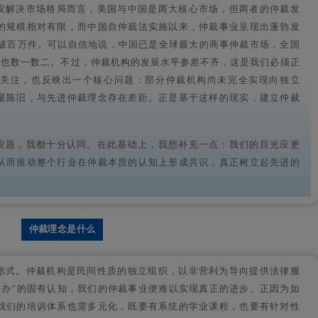
议解决市场格局而言，美国与中国是两大核心市场，但两者的仲裁发
的规模相对有限，而中国自仲裁法实施以来，仲裁事业呈现出蓬勃发
突破百万件。可以自信地说，中国已是全球最大的商事仲裁市场，全国
内也数一数二。不过，仲裁机构的发展水平参差不齐，这是我们必须正
泛关注，也反映出一个核心问题：部分仲裁机构尚未完全实现向独立
显陈旧，与先进仲裁理念存在差距。正是基于这样的现实，建立仲裁
议题，我都十分认同。在此基础上，我想补充一点：我们的目光应更
从而推动整个行业在仲裁本质的认知上形成共识，真正树立起先进的
仲裁理念是什么
形式。仲裁机构是民间性质的独立组织，以非营利为导向提供法律服
官办”的固有认知，我们的仲裁事业便难以实现真正的进步。正因为如
我们的培训体系也需多元化，既要有系统的学业课程，也要有针对性