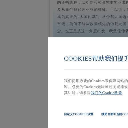
的证书课程，以及灵活实用的非学业课程
及从事仲裁代理业务的律师。可以说，
成为真正的“大国仲裁”。从仲裁大国
市场，为何不能从数量领先的仲裁大国
念。也正是从这一角度出发，我坚信仲
COOKIES帮助我们
我认为，首先要紧扣实务、注重务
其次，要做到境内与境外相结合，既扎
我们使用必要的Cookies来保障网
需将学位证书教育与职业证书培训相结
容。必要的Cookies无法通过浏览器设
其功能，请参阅
我们的Cookie政策
。
体水平。
其实今天大家谈及了不少涉外仲裁
的案件数量仍相对有限。我们当下更应
自定义COOKIES设置
接受全部可选的COO
基本共识。唯有如此，仲裁工作的效率