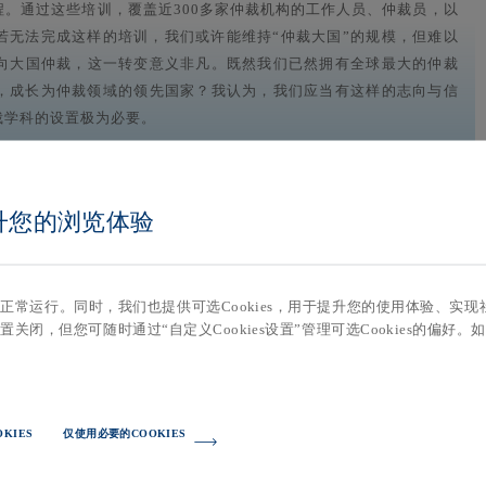
。通过这些培训，覆盖近300多家仲裁机构的工作人员、仲裁员，以
若无法完成这样的培训，我们或许能维持“仲裁大国”的规模，但难以
迈向大国仲裁，这一转变意义非凡。既然我们已然拥有全球最大的仲裁
，成长为仲裁领域的领先国家？我认为，我们应当有这样的志向与信
裁学科的设置极为必要。
仲裁培训的重点应放在何处
提升您的浏览体验
实，坚持理论与实践相结合，让培训内容真正服务于实际工作需求。
根国内仲裁实践，又积极借鉴国际仲裁经验，拓宽行业视野。再次，
站的正常运行。同时，我们也提供可选Cookies，用于提升您的使用体验、
合，辅以开放式教学模式，通过多元路径全面提升我国仲裁行业的整
置关闭，但您可随时通过“自定义Cookies设置”管理可选Cookies的偏好。
的话题，这一领域固然值得关注和探讨，但客观而言，目前涉外仲裁
聚焦的是筑牢仲裁理念基础，让所有仲裁从业人员在仲裁理念上达成
KIES
仅使用必要的COOKIES
才能得到实质性提升，整个行业的发展才能行稳致远。