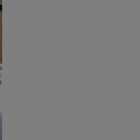
ng
生
项