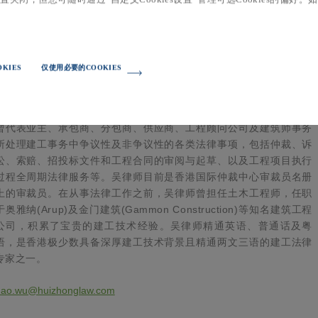
KIES
仅使用必要的COOKIES
吴昊 顾问 香港
吴律师是一位专注于建工与仲裁领域的香港执业律师。他在为建工行
业的中国内地、香港及跨国公司提供法律咨询方面拥有丰富经验。他
曾代表业主、承包商、分包商、供应商、工程顾问公司及建筑师事务
所处理建工事务中争议性及非争议性的各类法律事项，包括仲裁、诉
讼、索赔、招投标文件和工程合同的审阅与起草、以及工程项目执行
过程全周期法律服务等。吴律师目前是香港国际仲裁中心审裁员名册
上的审裁员。在从事法律工作之前，吴律师曾担任土木工程师，任职
(Arup)
(Gammon Construction)
于奥雅纳
及金门建筑
等知名建筑工程
公司，积累了宝贵的建工技术经验。吴律师精通英语、普通话及粤
语，是香港极少数具备深厚建工技术背景且精通两文三语的建工法律
专家之一。
hao.wu@huizhonglaw.com