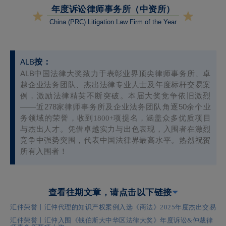
年度诉讼律师事务所（中资所）
China (PRC) Litigation Law Firm of the Year
ALB
按：
ALB
中国法律大奖致力于表彰业界顶尖律师事务所、卓
越企业法务团队、杰出法律专业人士及年度标杆交易案
例，激励法律精英不断突破。本届大奖竞争依旧激烈
278
50
——近
家律师事务所及企业法务团队角逐
余个业
务领域的荣誉，收到
1800+
项提名，涵盖众多优质项目
与杰出人才。凭借卓越实力与出色表现，入围者在激烈
竞争中强势突围，代表中国法律界最高水平。热烈祝贺
所有入围者！
查看往期文章，请点击以下链接
汇仲荣誉丨汇仲代理的知识产权案例入选《商法》2025年度杰出交易
汇仲荣誉丨汇仲入围《钱伯斯大中华区法律大奖》年度诉讼&仲裁律