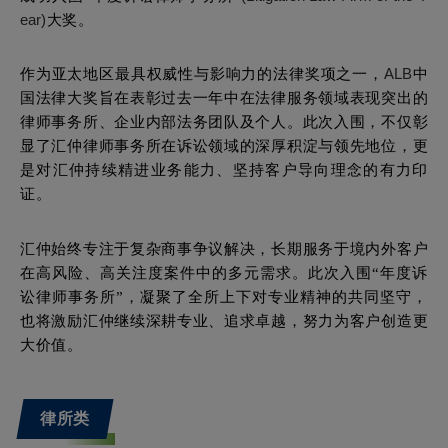
ear)
大奖。
ALB
作为亚太地区最具权威性与影响力的法律奖项之一，
中
国法律大奖旨在表彰过去一年中在法律服务领域表现突出的
律师事务所、企业内部法务团队及个人。此次入围，不仅彰
显了汇仲律师事务所在诉讼领域的深厚积淀与领先地位，更
是对汇仲持续精进业务能力、坚持客户导向理念的有力印
证。
汇仲始终专注于复杂商事争议解决，长期服务于境内外客户
在高风险、高关注度案件中的多元需求。此次入围“年度诉
讼律师事务所”，凝聚了全所上下对专业精神的共同坚守，
也将激励汇仲继续深耕专业、追求卓越，努力为客户创造更
大价值。
律所类