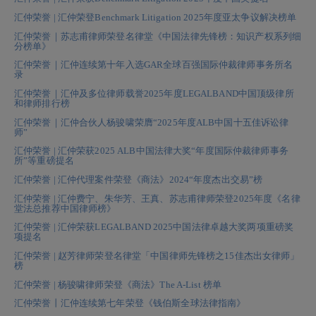
汇仲荣誉 | 汇仲荣登Benchmark Litigation 2025年度亚太争议解决榜单
汇仲荣誉｜苏志甫律师荣登名律堂《中国法律先锋榜：知识产权系列细
分榜单》
汇仲荣誉｜汇仲连续第十年入选GAR全球百强国际仲裁律师事务所名
录
汇仲荣誉｜汇仲及多位律师载誉2025年度LEGALBAND中国顶级律所
和律师排行榜
汇仲荣誉｜汇仲合伙人杨骏啸荣膺“2025年度ALB中国十五佳诉讼律
师”
汇仲荣誉 | 汇仲荣获2025 ALB中国法律大奖“年度国际仲裁律师事务
所”等重磅提名
汇仲荣誉 | 汇仲代理案件荣登《商法》2024“年度杰出交易”榜
汇仲荣誉 | 汇仲费宁、朱华芳、王真、苏志甫律师荣登2025年度《名律
堂法总推荐中国律师榜》
汇仲荣誉 | 汇仲荣获LEGALBAND 2025中国法律卓越大奖两项重磅奖
项提名
汇仲荣誉 | 赵芳律师荣登名律堂「中国律师先锋榜之15佳杰出女律师」
榜
汇仲荣誉 | 杨骏啸律师荣登《商法》The A-List 榜单
汇仲荣誉丨汇仲连续第七年荣登《钱伯斯全球法律指南》