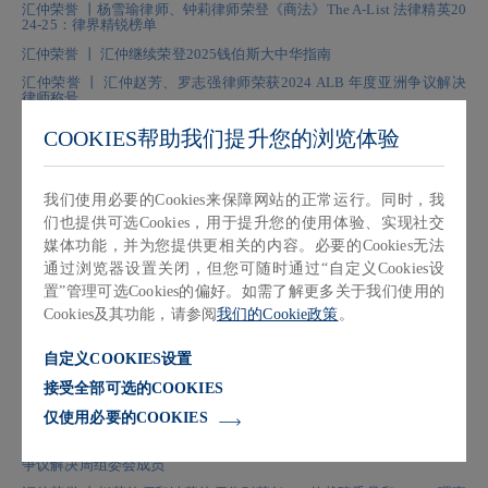
汇仲荣誉 丨杨雪瑜律师、钟莉律师荣登《商法》The A-List 法律精英20
24-25：律界精锐榜单
汇仲荣誉 丨 汇仲继续荣登2025钱伯斯大中华指南
汇仲荣誉 丨 汇仲赵芳、罗志强律师荣获2024 ALB 年度亚洲争议解决
律师称号
汇仲荣誉丨汇仲两位律师荣登《商法》法律精英之睿见领袖榜单
COOKIES帮助我们提升您的浏览体验
汇仲荣誉 丨汇仲获评The Legal 500 2024年度中国法律大奖
汇仲荣誉 丨汇仲斩获2024 ALB年度华南&华中地区国际仲裁律师事务
我们使用必要的Cookies来保障网站的正常运行。同时，我
所大奖
们也提供可选Cookies，用于提升您的使用体验、实现社交
汇仲荣誉 丨朱华芳律师荣登LEGALBAND至臻榜中国律师三十强
媒体功能，并为您提供更相关的内容。必要的Cookies无法
汇仲荣誉 丨汇仲入围 2024 ALB 中国区域市场法律大奖：华南&华中
通过浏览器设置关闭，但您可随时通过“自定义Cookies设
三项重磅奖项
置”管理可选Cookies的偏好。如需了解更多关于我们使用的
汇仲荣誉 丨汇仲杨骏啸律师荣登2024年度LEGALBAND菁英榜：争议
Cookies及其功能，请参阅
我们的Cookie政策
。
解决律师20强
汇仲荣誉 丨 汇仲荣获The Legal 500 2024中国法律大奖五项提名
自定义COOKIES设置
汇仲荣誉 丨罗志强律师当选美国仲裁协会国际争议解决中心（AAA-IC
接受全部可选的COOKIES
DR）亚洲咨询委员会委员
仅使用必要的COOKIES
汇仲荣誉 丨汇仲斩获《商法》2024年度三项“卓越律所大奖”
汇仲荣誉 丨钟莉律师荣任由沙特商事仲裁中心承办的2025利雅得国际
争议解决周组委会成员