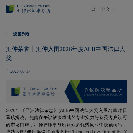
中文
返回列表
汇仲荣誉丨汇仲入围2026年度ALB中国法律大
奖
2026-03-17
2026
(ALB)
年《亚洲法律杂志》
中国法律大奖入围名单昨日
重磅揭晓。凭借在争议解决领域的专业实力与备受客户认可
的市场口碑，汇仲律师事务所从众多优秀同业中脱颖而出，
(Litigation Law Firm of the Y
成功入围“年度诉讼律师事务所”