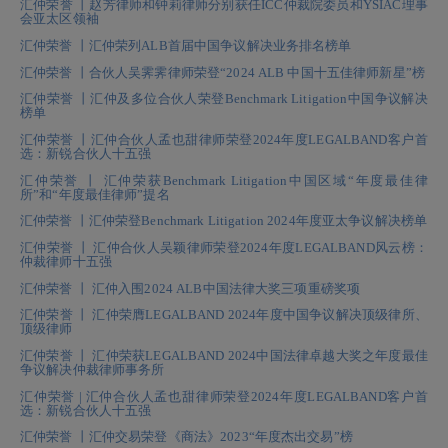
汇仲荣誉 丨赵芳律师和钟莉律师分别获任ICC仲裁院委员和YSIAC理事
会亚太区领袖
汇仲荣誉 丨汇仲荣列ALB首届中国争议解决业务排名榜单
汇仲荣誉 丨合伙人吴霁霁律师荣登“2024 ALB 中国十五佳律师新星”榜
汇仲荣誉 丨汇仲及多位合伙人荣登Benchmark Litigation中国争议解决
榜单
汇仲荣誉 丨汇仲合伙人孟也甜律师荣登2024年度LEGALBAND客户首
选：新锐合伙人十五强
汇仲荣誉 丨 汇仲荣获Benchmark Litigation中国区域“年度最佳律
所”和“年度最佳律师”提名
汇仲荣誉 丨汇仲荣登Benchmark Litigation 2024年度亚太争议解决榜单
汇仲荣誉 丨 汇仲合伙人吴颖律师荣登2024年度LEGALBAND风云榜：
仲裁律师十五强
汇仲荣誉 丨 汇仲入围2024 ALB中国法律大奖三项重磅奖项
汇仲荣誉 丨 汇仲荣膺LEGALBAND 2024年度中国争议解决顶级律所、
顶级律师
汇仲荣誉 丨 汇仲荣获LEGALBAND 2024中国法律卓越大奖之年度最佳
争议解决仲裁律师事务所
汇仲荣誉 | 汇仲合伙人孟也甜律师荣登2024年度LEGALBAND客户首
选：新锐合伙人十五强
汇仲荣誉 丨汇仲交易荣登《商法》2023“年度杰出交易”榜