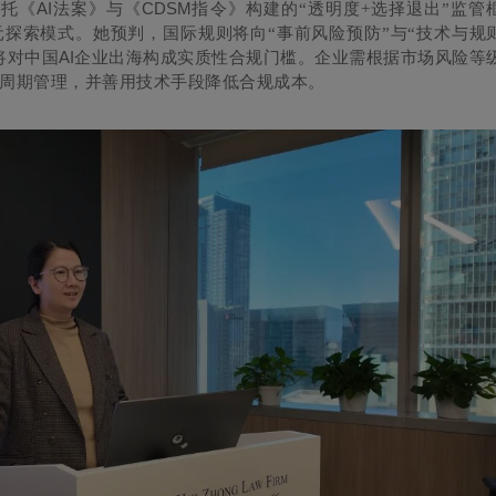
AI
CDSM
依托《
法案》与《
指令》构建的“透明度+选择退出”监管
探索模式。她预判，国际规则将向“事前风险预防”与“技术与规
AI
将对中国
企业出海构成实质性合规门槛。企业需根据市场风险等
周期管理，并善用技术手段降低合规成本。