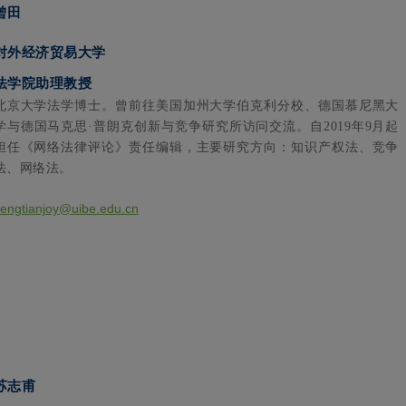
曾田
对外经济贸易大学
法学院助理教授
北京大学法学博士。曾前往美国加州大学伯克利分校、德国慕尼黑大
学与德国马克思·普朗克创新与竞争研究所访问交流。自2019年9月起
担任《网络法律评论》责任编辑，主要研究方向：知识产权法、竞争
法、网络法。
engtianjoy@uibe.edu.cn
苏志甫