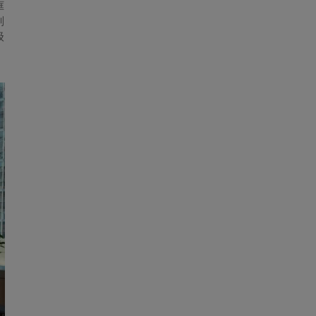
框
则
级